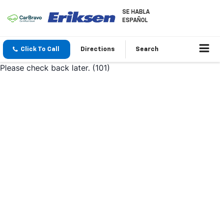
SE HABLA
ESPAÑOL
Click To Call
Directions
Search